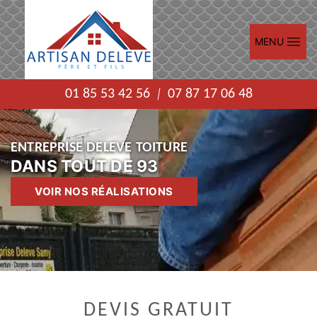
MENU
01 85 53 42 56
07 87 17 06 48
|
ENTREPRISE DELEVE TOITURE
ENTREPRISE DELEVE TOITURE
DANS TOUT DE 93
DANS TOUT DE 93
DANS TOUT DE 93
VOIR NOS RÉALISATIONS
VOIR NOS RÉALISATIONS
DEVIS GRATUIT