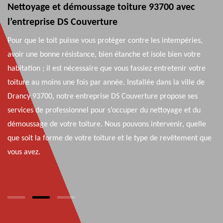
c
Travaux ramonage de cheminée 93700 avec DS
Couverture
ies,
Fort d’une solide expérience, l’entreprise DS Couverture est
tre
apte à prendre en main vos travaux de ramonage de chemin
votre
à Drancy 93700. Nous disposons des outillages nécessaires po
e de
ce faire ; rassurez-vous nous maitrisons à la perfection toutes
es
les techniques pour ramoner votre cheminée 93700. Nos
 du
équipes de ramoneurs peuvent réaliser un ramonage de
uelle
cheminée par le bas et un ramonage de cheminée à l’ancienn
nt que